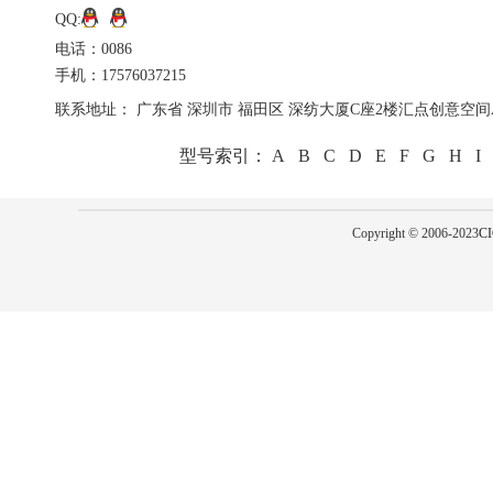
QQ:
电话：0086
手机：17576037215
联系地址： 广东省 深圳市 福田区 深纺大厦C座2楼汇点创意空间A
型号索引：
A
B
C
D
E
F
G
H
I
Copyright © 2006-2023
CI