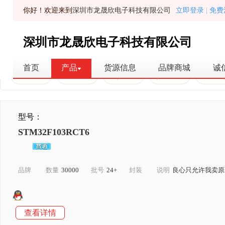
你好！欢迎来到
深圳市龙晟欣电子科技有限公司
立即登录
|
免费
深圳市龙晟欣电子科技有限公司
首页
产品
货源信息
品牌商城
诚
全部库存
普通库存
现货认证
货源信息
原装现
型号：
STM32F103RCT6
品牌
数量
30000
批号
24+
封装
说明
良心只允许我卖原
查看详情